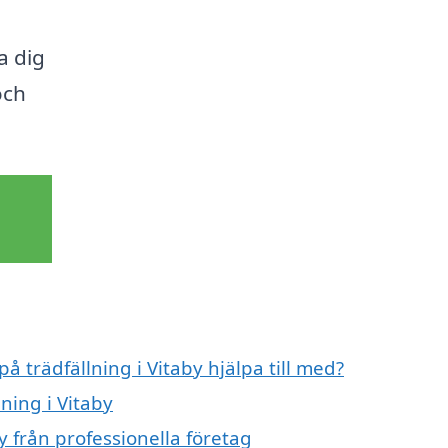
a dig
och
å trädfällning i Vitaby hjälpa till med?
lning i Vitaby
y från professionella företag