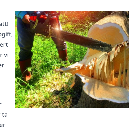
ätt!
gift,
ert
r vi
er
r
 ta
er