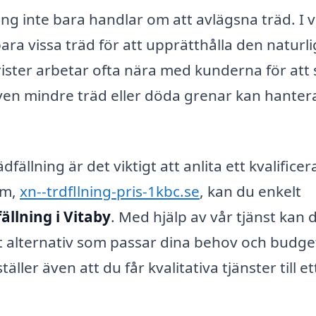
ing inte bara handlar om att avlägsna träd. I v
ara vissa träd för att upprätthålla den naturl
ster arbetar ofta nära med kunderna för att se
t även mindre träd eller döda grenar kan hanter
dfällning är det viktigt att anlita ett kvalificer
rm,
xn--trdfllning-pris-1kbc.se
, kan du enkelt
ällning i Vitaby
. Med hjälp av vår tjänst kan 
t alternativ som passar dina behov och budge
ller även att du får kvalitativa tjänster till et