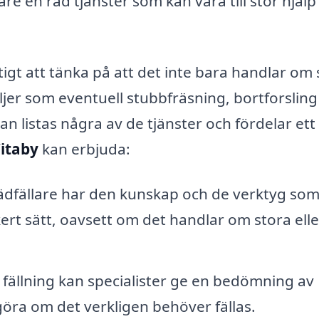
re en rad tjänster som kan vara till stor hjälp
tigt att tänka på att det inte bara handlar om 
jer som eventuell stubbfräsning, bortforsling
n listas några av de tjänster och fördelar ett
Vitaby
kan erbjuda:
rädfällare har den kunskap och de verktyg so
äkert sätt, oavsett om det handlar om stora elle
fällning kan specialister ge en bedömning av
vgöra om det verkligen behöver fällas.