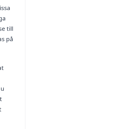
issa
iga
 till
as på
at
du
t
t