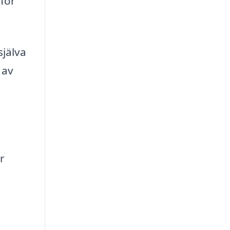
 för
själva
 av
m
r