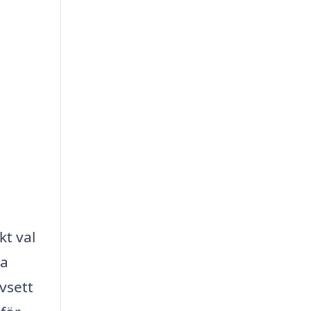
kt val
ka
vsett