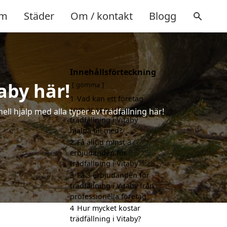
m
Städer
Om / kontakt
Blogg
Innehållsförteckning
taby här!
gömma
1
Vad kan ett företag
som är specialiserat på
ell hjälp med alla typer av trädfällning här!
trädfällning i Vitaby
hjälpa till med?
2
Få alltid minst 3
erbjudanden för
trädfällning i Vitaby
3
Få 3 erbjudanden för
trädfällning i Vitaby från
professionella företag
4
Hur mycket kostar
trädfällning i Vitaby?