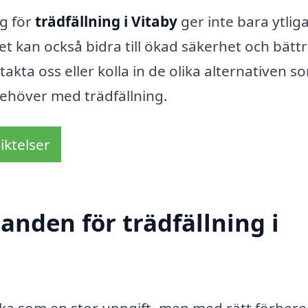
ag för
trädfällning i Vitaby
ger inte bara ytlig
t kan också bidra till ökad säkerhet och bätt
akta oss eller kolla in de olika alternativen s
 behöver med trädfällning.
iktelser
danden för trädfällning i
verka som en stor uppgift, men med rätt förber