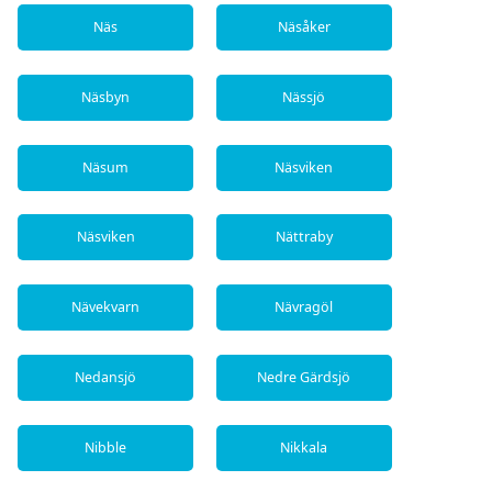
Näs
Näsåker
Näsbyn
Nässjö
Näsum
Näsviken
Näsviken
Nättraby
Nävekvarn
Nävragöl
Nedansjö
Nedre Gärdsjö
Nibble
Nikkala