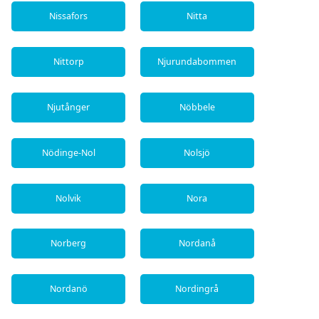
Nissafors
Nitta
Nittorp
Njurundabommen
Njutånger
Nöbbele
Nödinge-Nol
Nolsjö
Nolvik
Nora
Norberg
Nordanå
Nordanö
Nordingrå