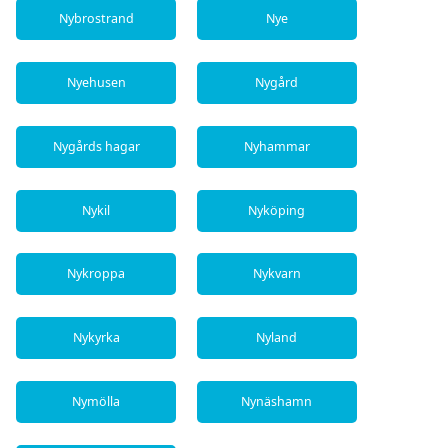
Nybrostrand
Nye
Nyehusen
Nygård
Nygårds hagar
Nyhammar
Nykil
Nyköping
Nykroppa
Nykvarn
Nykyrka
Nyland
Nymölla
Nynäshamn