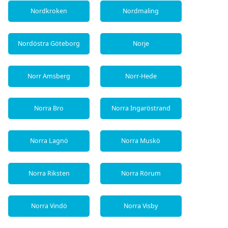
Nordkroken
Nordmaling
Nordöstra Göteborg
Norje
Norr Amsberg
Norr-Hede
Norra Bro
Norra Ingaröstrand
Norra Lagnö
Norra Muskö
Norra Riksten
Norra Rörum
Norra Vindö
Norra Visby