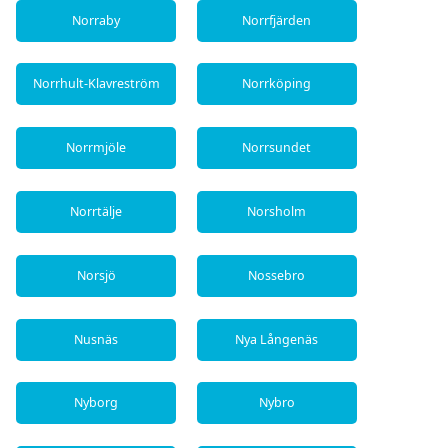
Norraby
Norrfjärden
Norrhult-Klavreström
Norrköping
Norrmjöle
Norrsundet
Norrtälje
Norsholm
Norsjö
Nossebro
Nusnäs
Nya Långenäs
Nyborg
Nybro